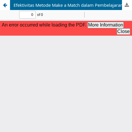
Efektivitas Metode Make a Match dalam Pembelajaran Pendidikan Agama Islam Di Smk Muhammadiyah 1 Kota Tegal